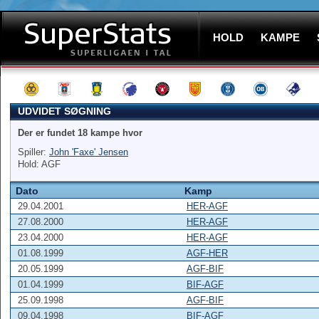
HOLD
KAMPE
UDVIDET SØGNING
Der er fundet 18 kampe hvor
Spiller:
John 'Faxe' Jensen
Hold: AGF
Dato
Kamp
29.04.2001
HER-AGF
27.08.2000
HER-AGF
23.04.2000
HER-AGF
01.08.1999
AGF-HER
20.05.1999
AGF-BIF
01.04.1999
BIF-AGF
25.09.1998
AGF-BIF
09.04.1998
BIF-AGF