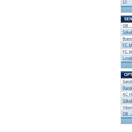
12.
SE
OB -
Silke
Brønd
FC Mi
FC No
Lyng
OP
Sønde
Rand
AC Ho
Silke
Vibor
OB -