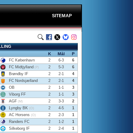
SITEMAP
LLING
K
Mål
P
FC København
2
6-3
6
FC Midtjylland
2
5-3
6
(P)
Brøndby IF
2
2-1
4
FC Nordsjælland
2
2-1
4
OB
2
1-1
3
Viborg FF
2
1-1
3
AGF
2
3-3
2
(M)
Lyngby BK
2
4-5
1
(O)
AC Horsens
2
2-3
1
(O)
Randers FC
2
1-2
1
Silkeborg IF
2
2-4
1