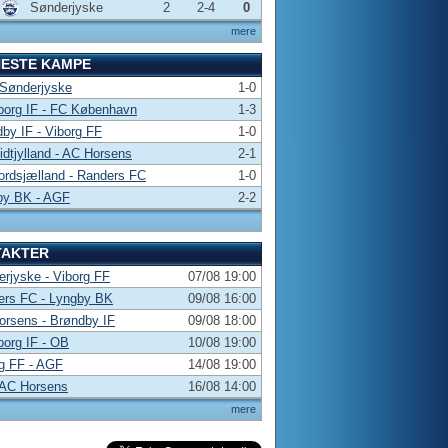
Sønderjyske
2
2-4
0
mere
NESTE KAMPE
 Sønderjyske
1-0
borg IF - FC København
1-3
by IF - Viborg FF
1-0
dtjylland - AC Horsens
2-1
rdsjælland - Randers FC
1-0
by BK - AGF
2-2
TAKTER
rjyske - Viborg FF
07/08 19:00
ers FC - Lyngby BK
09/08 16:00
rsens - Brøndby IF
09/08 18:00
borg IF - OB
10/08 19:00
g FF - AGF
14/08 19:00
 AC Horsens
16/08 14:00
mere