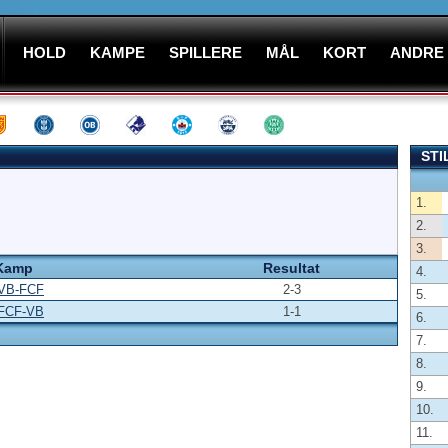
HOLD
KAMPE
SPILLERE
MÅL
KORT
ANDRE
STI
1.
2.
3.
Kamp
Resultat
4.
VB-FCF
2-3
5.
FCF-VB
1-1
6.
7.
8.
9.
10.
11.