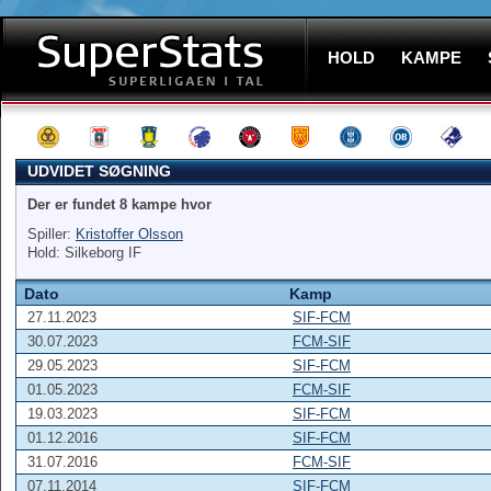
HOLD
KAMPE
UDVIDET SØGNING
Der er fundet 8 kampe hvor
Spiller:
Kristoffer Olsson
Hold: Silkeborg IF
Dato
Kamp
27.11.2023
SIF-FCM
30.07.2023
FCM-SIF
29.05.2023
SIF-FCM
01.05.2023
FCM-SIF
19.03.2023
SIF-FCM
01.12.2016
SIF-FCM
31.07.2016
FCM-SIF
07.11.2014
SIF-FCM