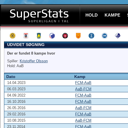
HOLD
KAMPE
UDVIDET SØGNING
Der er fundet 8 kampe hvor
Spiller:
Kristoffer Olsson
Hold: AaB
Dato
Kamp
14.04.2023
FCM-AaB
06.03.2023
AaB-FCM
04.09.2022
FCM-AaB
16.10.2016
FCM-AaB
26.05.2016
AaB-FCM
29.02.2016
FCM-AaB
10.08.2015
AaB-FCM
23.11.2014
FCM-AaB