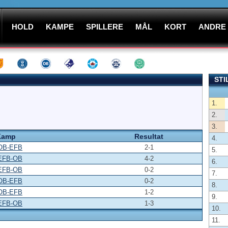
HOLD
KAMPE
SPILLERE
MÅL
KORT
ANDRE
STI
1.
2.
3.
Kamp
Resultat
4.
OB-EFB
2-1
5.
EFB-OB
4-2
6.
EFB-OB
0-2
7.
OB-EFB
0-2
8.
OB-EFB
1-2
9.
EFB-OB
1-3
10.
11.