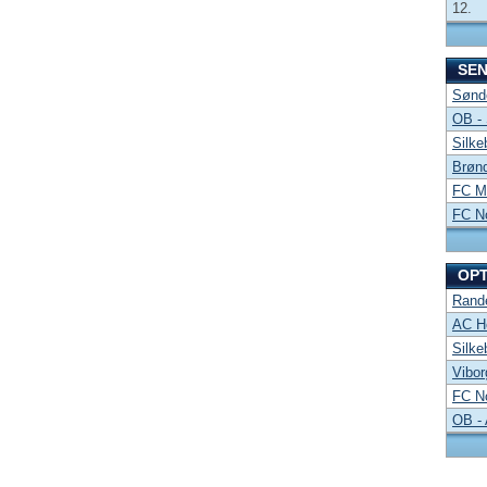
12.
SE
Sønde
OB -
Silke
Brønd
FC Mi
FC No
OP
Rand
AC Ho
Silke
Vibor
FC No
OB -