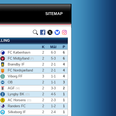
SITEMAP
LLING
K
Mål
P
FC København
2
6-3
6
FC Midtjylland
2
5-3
6
(P)
Brøndby IF
2
2-1
4
FC Nordsjælland
2
2-1
4
Viborg FF
3
1-1
4
OB
2
1-1
3
AGF
2
3-3
2
(M)
Lyngby BK
2
4-5
1
(O)
AC Horsens
2
2-3
1
(O)
Randers FC
2
1-2
1
Silkeborg IF
2
2-4
1