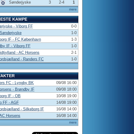
Sønderjyske
3
2-4
1
mere
NESTE KAMPE
rjyske - Viborg FF
0-0
 Sønderjyske
1-0
borg IF - FC København
1-3
by IF - Viborg FF
1-0
dtjylland - AC Horsens
2-1
rdsjælland - Randers FC
1-0
TAKTER
ers FC - Lyngby BK
09/08 16:00
rsens - Brøndby IF
09/08 18:00
borg IF - OB
10/08 19:00
g FF - AGF
14/08 19:00
rdsjælland - Silkeborg IF
16/08 14:00
 AC Horsens
16/08 14:00
mere