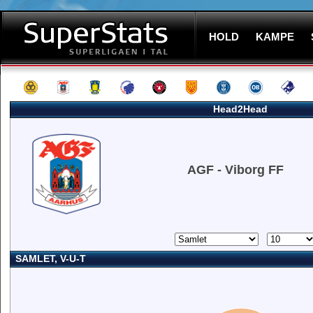
HOLD
KAMPE
Head2Head
AGF - Viborg FF
SAMLET, V-U-T