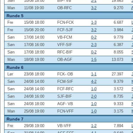
Søn
10/08 18:00
BIF- VB
2-1
19.863
Man
11/08 19:00
OB-RFC
3-2
9.270
Runde 5
Fre
15/08 18:00
FCN-FCK
1-3
6.687
Fre
15/08 20:00
FCF-SJF
3-2
3.984
Søn
17/08 14:00
VB-FCM
0-2
9.779
Søn
17/08 16:00
VFF-SIF
2-3
6.387
Søn
17/08 18:00
RFC-BIF
0-2
8.055
Man
18/08 19:00
OB-AGF
1-5
13.073
Runde 6
Lør
23/08 18:00
FCK- OB
1-1
27.397
Søn
24/08 14:00
FCM-SIF
4-2
9.379
Søn
24/08 14:00
FCF-RFC
1-0
3.572
Søn
24/08 16:00
SJF-BIF
2-0
8.735
Søn
24/08 18:00
AGF- VB
1-0
9.333
Man
25/08 19:00
FCN-VFF
1-0
3.175
Runde 7
Fre
29/08 19:00
VB-VFF
1-2
7.894