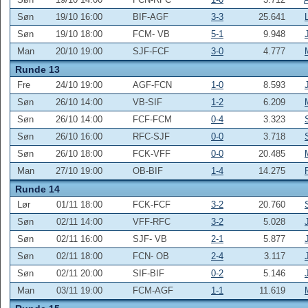
Søn
19/10 16:00
BIF-AGF
3-3
25.641
Søn
19/10 18:00
FCM- VB
5-1
9.948
Man
20/10 19:00
SJF-FCF
3-0
4.777
Runde 13
Fre
24/10 19:00
AGF-FCN
1-0
8.593
Søn
26/10 14:00
VB-SIF
1-2
6.209
Søn
26/10 14:00
FCF-FCM
0-4
3.323
Søn
26/10 16:00
RFC-SJF
0-0
3.718
Søn
26/10 18:00
FCK-VFF
0-0
20.485
Man
27/10 19:00
OB-BIF
1-4
14.275
Runde 14
Lør
01/11 18:00
FCK-FCF
3-2
20.760
Søn
02/11 14:00
VFF-RFC
3-2
5.028
Søn
02/11 16:00
SJF- VB
2-1
5.877
Søn
02/11 18:00
FCN- OB
2-4
3.117
Søn
02/11 20:00
SIF-BIF
0-2
5.146
Man
03/11 19:00
FCM-AGF
1-1
11.619