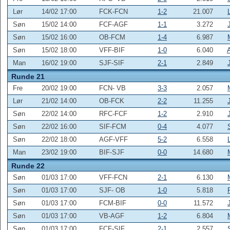
Lør
14/02 17:00
FCK-FCN
1-2
21.007
Søn
15/02 14:00
FCF-AGF
1-1
3.272
Søn
15/02 16:00
OB-FCM
1-4
6.987
Søn
15/02 18:00
VFF-BIF
1-0
6.040
Man
16/02 19:00
SJF-SIF
2-1
2.849
Runde 21
Fre
20/02 19:00
FCN- VB
3-3
2.057
Lør
21/02 14:00
OB-FCK
2-2
11.255
Søn
22/02 14:00
RFC-FCF
1-2
2.910
Søn
22/02 16:00
SIF-FCM
0-4
4.077
Søn
22/02 18:00
AGF-VFF
5-2
6.558
Man
23/02 19:00
BIF-SJF
0-0
14.680
Runde 22
Søn
01/03 17:00
VFF-FCN
2-1
6.130
Søn
01/03 17:00
SJF- OB
1-0
5.818
Søn
01/03 17:00
FCM-BIF
0-0
11.572
Søn
01/03 17:00
VB-AGF
1-2
6.804
Søn
01/03 17:00
FCF-SIF
2-1
2.557