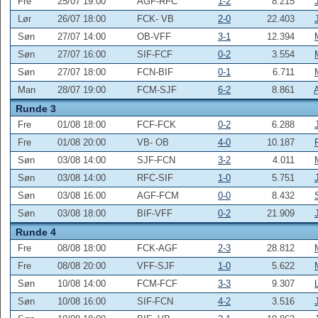
Fre
25/07 19:00
AGF-RFC
1-2
8.215
Lør
26/07 18:00
FCK- VB
2-0
22.403
Søn
27/07 14:00
OB-VFF
3-1
12.394
Søn
27/07 16:00
SIF-FCF
0-2
3.554
Søn
27/07 18:00
FCN-BIF
0-1
6.711
Man
28/07 19:00
FCM-SJF
6-2
8.861
Runde 3
Fre
01/08 18:00
FCF-FCK
0-2
6.288
Fre
01/08 20:00
VB- OB
4-0
10.187
Søn
03/08 14:00
SJF-FCN
3-2
4.011
Søn
03/08 14:00
RFC-SIF
1-0
5.751
Søn
03/08 16:00
AGF-FCM
0-0
8.432
Søn
03/08 18:00
BIF-VFF
0-2
21.909
Runde 4
Fre
08/08 18:00
FCK-AGF
2-3
28.812
Fre
08/08 20:00
VFF-SJF
1-0
5.622
Søn
10/08 14:00
FCM-FCF
3-3
9.307
Søn
10/08 16:00
SIF-FCN
4-2
3.516