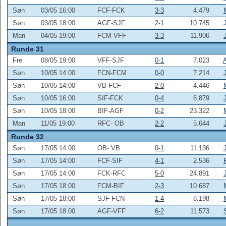
Søn
03/05 16:00
FCF-FCK
3-3
4.479
Søn
03/05 18:00
AGF-SJF
2-1
10.745
Man
04/05 19:00
FCM-VFF
3-3
11.906
Runde 31
Fre
08/05 19:00
VFF-SJF
0-1
7.023
Søn
10/05 14:00
FCN-FCM
0-0
7.214
Søn
10/05 14:00
VB-FCF
2-0
4.446
Søn
10/05 16:00
SIF-FCK
0-4
6.879
Søn
10/05 18:00
BIF-AGF
0-2
23.322
Man
11/05 19:00
RFC- OB
2-2
5.644
Runde 32
Søn
17/05 14:00
OB- VB
0-1
11.136
Søn
17/05 14:00
FCF-SIF
4-1
2.536
Søn
17/05 14:00
FCK-RFC
5-0
24.891
Søn
17/05 18:00
FCM-BIF
2-3
10.687
Søn
17/05 18:00
SJF-FCN
1-4
8.198
Søn
17/05 18:00
AGF-VFF
6-2
11.573