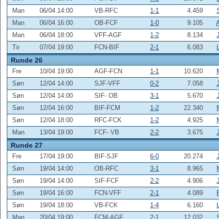
Man
06/04 14:00
VB-RFC
1-1
4.459
Man
06/04 16:00
OB-FCF
1-0
9.105
Man
06/04 18:00
VFF-AGF
1-2
8.134
Tir
07/04 19:00
FCN-BIF
2-1
6.083
Runde 26
Fre
10/04 19:00
AGF-FCN
1-1
10.620
Søn
12/04 14:00
SJF-VFF
0-2
7.058
Søn
12/04 14:00
SIF- OB
3-1
5.670
Søn
12/04 16:00
BIF-FCM
1-2
22.340
Søn
12/04 18:00
RFC-FCK
1-2
4.925
Man
13/04 19:00
FCF- VB
2-2
3.675
Runde 27
Fre
17/04 19:00
BIF-SJF
6-0
20.274
Søn
19/04 14:00
OB-RFC
3-1
8.965
Søn
19/04 14:00
SIF-FCF
2-2
4.906
Søn
19/04 16:00
FCN-VFF
2-1
4.089
Søn
19/04 18:00
VB-FCK
1-4
6.160
Man
20/04 19:00
FCM-AGF
2-1
12.032