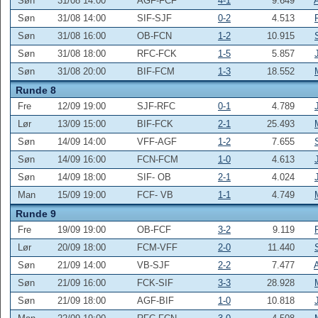
Søn
31/08 14:00
AGF-FCF
4-1
9.649
Søn
31/08 14:00
SIF-SJF
0-2
4.513
Søn
31/08 16:00
OB-FCN
1-2
10.915
Søn
31/08 18:00
RFC-FCK
1-5
5.857
Søn
31/08 20:00
BIF-FCM
1-3
18.552
Runde 8
Fre
12/09 19:00
SJF-RFC
0-1
4.789
Lør
13/09 15:00
BIF-FCK
2-1
25.493
Søn
14/09 14:00
VFF-AGF
1-2
7.655
Søn
14/09 16:00
FCN-FCM
1-0
4.613
Søn
14/09 18:00
SIF- OB
2-1
4.024
Man
15/09 19:00
FCF- VB
1-1
4.749
Runde 9
Fre
19/09 19:00
OB-FCF
3-2
9.119
Lør
20/09 18:00
FCM-VFF
2-0
11.440
Søn
21/09 14:00
VB-SJF
2-2
7.477
Søn
21/09 16:00
FCK-SIF
3-3
28.928
Søn
21/09 18:00
AGF-BIF
1-0
10.818