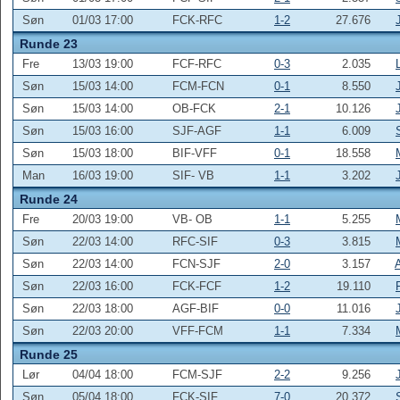
Søn
01/03 17:00
FCK-RFC
1-2
27.676
Runde 23
Fre
13/03 19:00
FCF-RFC
0-3
2.035
Søn
15/03 14:00
FCM-FCN
0-1
8.550
Søn
15/03 14:00
OB-FCK
2-1
10.126
Søn
15/03 16:00
SJF-AGF
1-1
6.009
Søn
15/03 18:00
BIF-VFF
0-1
18.558
Man
16/03 19:00
SIF- VB
1-1
3.202
Runde 24
Fre
20/03 19:00
VB- OB
1-1
5.255
Søn
22/03 14:00
RFC-SIF
0-3
3.815
Søn
22/03 14:00
FCN-SJF
2-0
3.157
Søn
22/03 16:00
FCK-FCF
1-2
19.110
Søn
22/03 18:00
AGF-BIF
0-0
11.016
Søn
22/03 20:00
VFF-FCM
1-1
7.334
Runde 25
Lør
04/04 18:00
FCM-SJF
2-2
9.256
Søn
05/04 18:00
FCK-SIF
7-0
20.372