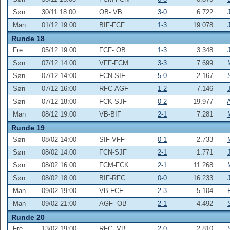
Søn
30/11 18:00
OB- VB
3-0
6.722
Man
01/12 19:00
BIF-FCF
1-3
19.078
Runde 18
Fre
05/12 19:00
FCF- OB
1-3
3.348
Søn
07/12 14:00
VFF-FCM
3-3
7.699
Søn
07/12 14:00
FCN-SIF
5-0
2.167
Søn
07/12 16:00
RFC-AGF
1-2
7.146
Søn
07/12 18:00
FCK-SJF
0-2
19.977
Man
08/12 19:00
VB-BIF
2-1
7.281
Runde 19
Søn
08/02 14:00
SIF-VFF
0-1
2.733
Søn
08/02 14:00
FCN-SJF
2-1
1.771
Søn
08/02 16:00
FCM-FCK
2-1
11.268
Søn
08/02 18:00
BIF-RFC
0-0
16.233
Man
09/02 19:00
VB-FCF
2-3
5.104
Man
09/02 21:00
AGF- OB
2-1
4.492
Runde 20
Fre
13/02 19:00
RFC- VB
2-0
2.810