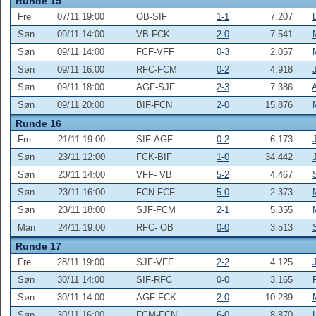
Runde 15
Fre
07/11 19:00
OB-SIF
1-1
7.207
Søn
09/11 14:00
VB-FCK
2-0
7.541
Søn
09/11 14:00
FCF-VFF
0-3
2.057
Søn
09/11 16:00
RFC-FCM
0-2
4.918
Søn
09/11 18:00
AGF-SJF
2-3
7.386
Søn
09/11 20:00
BIF-FCN
2-0
15.876
Runde 16
Fre
21/11 19:00
SIF-AGF
0-2
6.173
Søn
23/11 12:00
FCK-BIF
1-0
34.442
Søn
23/11 14:00
VFF- VB
5-2
4.467
Søn
23/11 16:00
FCN-FCF
5-0
2.373
Søn
23/11 18:00
SJF-FCM
2-1
5.355
Man
24/11 19:00
RFC- OB
0-0
3.513
Runde 17
Fre
28/11 19:00
SJF-VFF
2-2
4.125
Søn
30/11 14:00
SIF-RFC
0-0
3.165
Søn
30/11 14:00
AGF-FCK
2-0
10.289
Søn
30/11 16:00
FCM-FCN
6-0
8.870