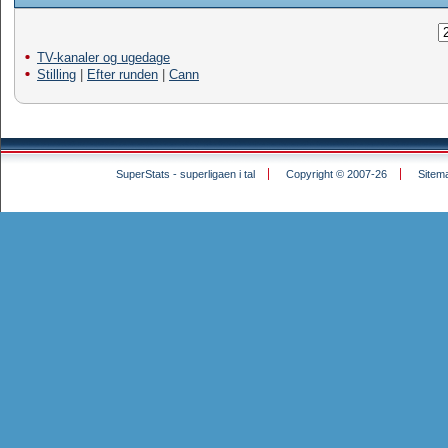
TV-kanaler og ugedage
Stilling
|
Efter runden
|
Cann
SuperStats - superligaen i tal
Copyright © 2007-26
Sitem