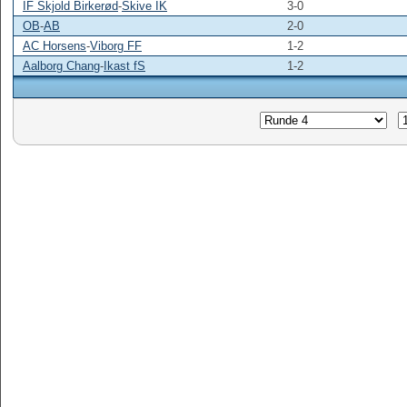
IF Skjold Birkerød
-
Skive IK
3-0
OB
-
AB
2-0
AC Horsens
-
Viborg FF
1-2
Aalborg Chang
-
Ikast fS
1-2