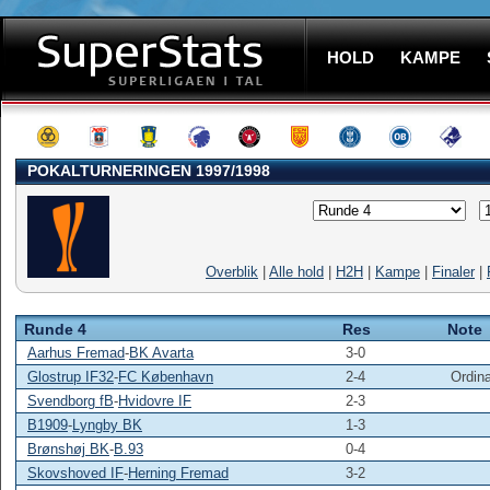
HOLD
KAMPE
POKALTURNERINGEN 1997/1998
Overblik
|
Alle hold
|
H2H
|
Kampe
|
Finaler
|
Runde 4
Res
Note
Aarhus Fremad
-
BK Avarta
3-0
Glostrup IF32
-
FC København
2-4
Ordinæ
Svendborg fB
-
Hvidovre IF
2-3
B1909
-
Lyngby BK
1-3
Brønshøj BK
-
B.93
0-4
Skovshoved IF
-
Herning Fremad
3-2