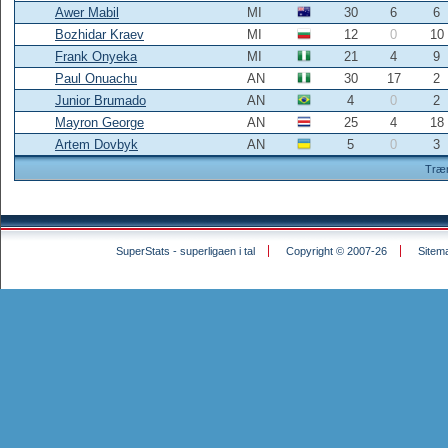
Awer Mabil
MI
30
6
6
Bozhidar Kraev
MI
12
0
10
Frank Onyeka
MI
21
4
9
Paul Onuachu
AN
30
17
2
Junior Brumado
AN
4
0
2
Mayron George
AN
25
4
18
Artem Dovbyk
AN
5
0
3
Træ
SuperStats - superligaen i tal
Copyright © 2007-26
Sitem