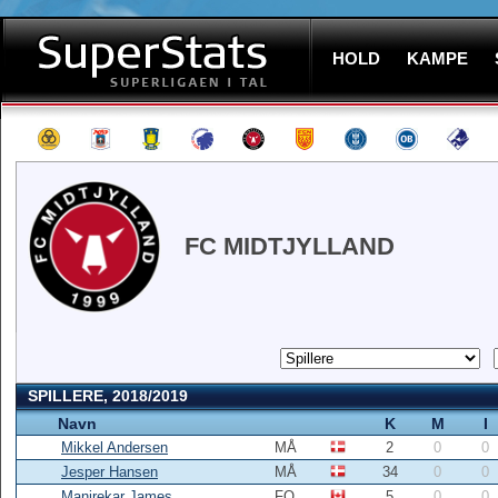
HOLD
KAMPE
FC MIDTJYLLAND
SPILLERE, 2018/2019
Navn
K
M
I
Mikkel Andersen
MÅ
2
0
0
Jesper Hansen
MÅ
34
0
0
Manjrekar James
FO
5
0
0