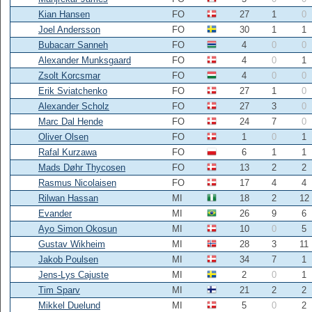
Kian Hansen
FO
27
1
0
Joel Andersson
FO
30
1
1
Bubacarr Sanneh
FO
4
0
0
Alexander Munksgaard
FO
4
0
1
Zsolt Korcsmar
FO
4
0
0
Erik Sviatchenko
FO
27
1
0
Alexander Scholz
FO
27
3
0
Marc Dal Hende
FO
24
7
0
Oliver Olsen
FO
1
0
1
Rafal Kurzawa
FO
6
1
1
Mads Døhr Thycosen
FO
13
2
2
Rasmus Nicolaisen
FO
17
4
4
Rilwan Hassan
MI
18
2
12
Evander
MI
26
9
6
Ayo Simon Okosun
MI
10
0
5
Gustav Wikheim
MI
28
3
11
Jakob Poulsen
MI
34
7
1
Jens-Lys Cajuste
MI
2
0
1
Tim Sparv
MI
21
2
2
Mikkel Duelund
MI
5
0
2