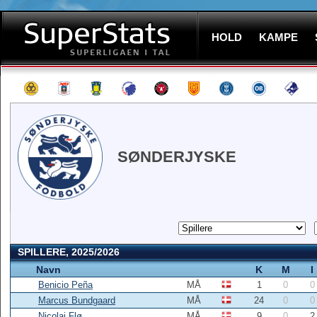
HOLD
KAMPE
SØNDERJYSKE
SPILLERE, 2025/2026
Navn
K
M
I
Benicio Peña
MÅ
1
0
0
Marcus Bundgaard
MÅ
24
0
0
Nicolai Flø
MÅ
9
0
2