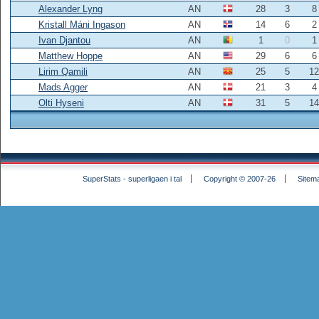
Alexander Lyng
AN
28
3
8
Kristall Máni Ingason
AN
14
6
2
Ivan Djantou
AN
1
0
1
Matthew Hoppe
AN
29
6
6
Lirim Qamili
AN
25
5
12
Mads Agger
AN
21
3
4
Olti Hyseni
AN
31
5
14
SuperStats - superligaen i tal
Copyright © 2007-26
Sitem