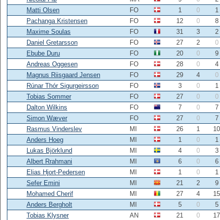
Matti Olsen
FO
1
0
1
Pachanga Kristensen
FO
12
0
8
Maxime Soulas
FO
31
3
2
Daniel Gretarsson
FO
27
2
0
Ebube Duru
FO
20
0
9
Andreas Oggesen
FO
28
0
4
Magnus Riisgaard Jensen
FO
29
4
0
Rúnar Thór Sigurgeirsson
FO
3
0
1
Tobias Sommer
FO
27
0
0
Dalton Wilkins
FO
7
0
7
Simon Wæver
FO
27
0
7
Rasmus Vinderslev
MI
26
1
10
Anders Hoeg
MI
1
0
1
Lukas Björklund
MI
4
0
3
Albert Rrahmani
MI
6
0
6
Elias Hjort-Pedersen
MI
1
0
1
Sefer Emini
MI
21
2
9
Mohamed Cherif
MI
27
4
15
Anders Bergholt
MI
5
0
5
Tobias Klysner
AN
21
0
17