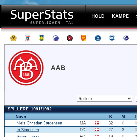
HOLD
KAMPE
AAB
SPILLERE, 1991/1992
Navn
K
M
I
Niels Christian Jørgensen
MÅ
32
0
0
Ib Simonsen
FO
27
3
0
Søren Larsen
FO
19
0
2