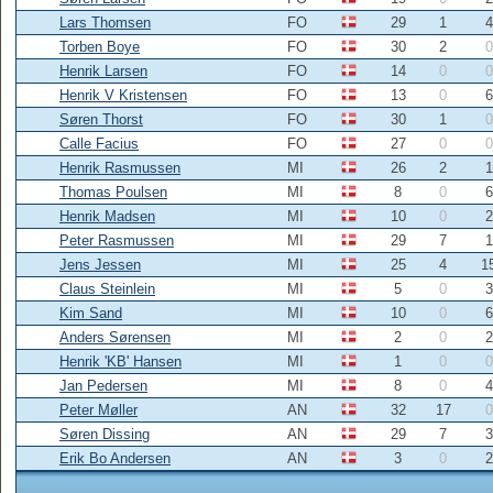
Lars Thomsen
FO
29
1
4
Torben Boye
FO
30
2
0
Henrik Larsen
FO
14
0
0
Henrik V Kristensen
FO
13
0
6
Søren Thorst
FO
30
1
0
Calle Facius
FO
27
0
0
Henrik Rasmussen
MI
26
2
1
Thomas Poulsen
MI
8
0
6
Henrik Madsen
MI
10
0
2
Peter Rasmussen
MI
29
7
1
Jens Jessen
MI
25
4
1
Claus Steinlein
MI
5
0
3
Kim Sand
MI
10
0
6
Anders Sørensen
MI
2
0
2
Henrik 'KB' Hansen
MI
1
0
0
Jan Pedersen
MI
8
0
4
Peter Møller
AN
32
17
0
Søren Dissing
AN
29
7
3
Erik Bo Andersen
AN
3
0
2